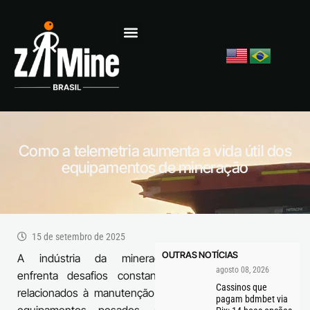
Como a telemetria aumenta a vida útil dos
equipamentos de mineração
15 de setembro de 2025
OUTRAS NOTÍCIAS
A indústria da mineração
agosto 08, 2026
enfrenta desafios constantes
Cassinos que
relacionados à manutenção de
pagam bdmbet via