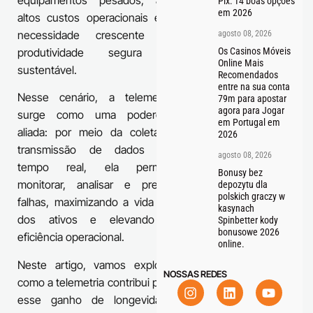
equipamentos pesados, aos
Pix: 14 boas opções
em 2026
altos custos operacionais e à
necessidade crescente de
agosto 08, 2026
produtividade segura e
Os Casinos Móveis
Online Mais
sustentável.
Recomendados
entre na sua conta
Nesse cenário, a telemetria
79m para apostar
agora para Jogar
surge como uma poderosa
em Portugal em
aliada: por meio da coleta e
2026
transmissão de dados em
agosto 08, 2026
tempo real, ela permite
Bonusy bez
monitorar, analisar e prever
depozytu dla
polskich graczy w
falhas, maximizando a vida útil
kasynach
dos ativos e elevando a
Spinbetter kody
bonusowe 2026
eficiência operacional.
online.
Neste artigo, vamos explorar
NOSSAS REDES
como a telemetria contribui para
esse ganho de longevidade