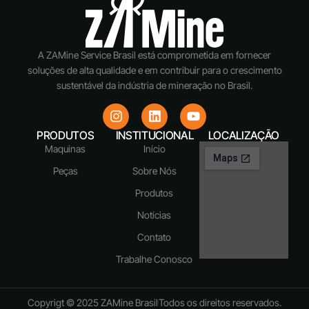
A ZAMine Service Brasil está comprometida em fornecer
soluções de alta qualidade e em contribuir para o crescimento
sustentável da indústria de mineração no Brasil.
PRODUTOS
INSTITUCIONAL
LOCALIZAÇÃO
Maquinas
Início
Peças
Sobre Nós
Produtos
Notícias
Contato
Trabalhe Conosco
Copyrigt © 2025 ZAMine Brasil
Todos os direitos reservados.