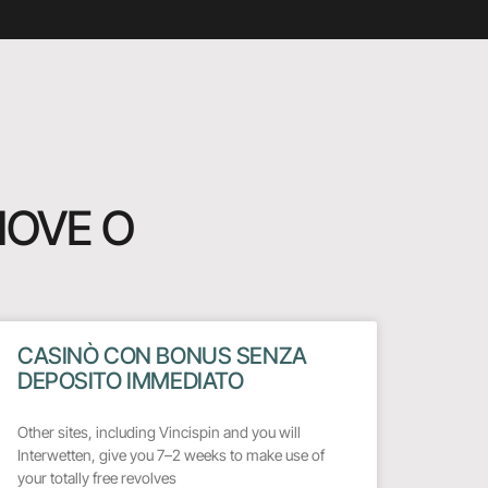
MOVE O
CASINÒ CON BONUS SENZA
DEPOSITO IMMEDIATO
Other sites, including Vincispin and you will
Interwetten, give you 7–2 weeks to make use of
your totally free revolves