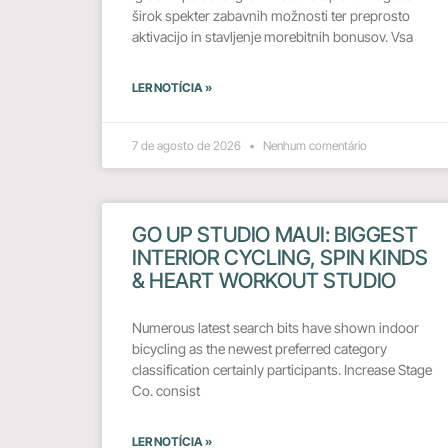
širok spekter zabavnih možnosti ter preprosto
aktivacijo in stavljenje morebitnih bonusov. Vsa
LER NOTÍCIA »
7 de agosto de 2026
Nenhum comentário
GO UP STUDIO MAUI: BIGGEST
INTERIOR CYCLING, SPIN KINDS
& HEART WORKOUT STUDIO
Numerous latest search bits have shown indoor
bicycling as the newest preferred category
classification certainly participants. Increase Stage
Co. consist
LER NOTÍCIA »