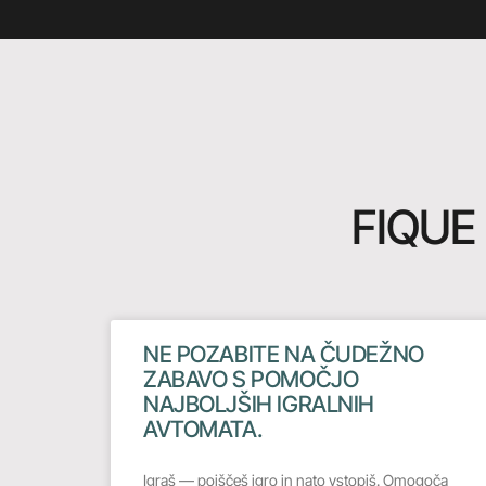
FIQUE
NE POZABITE NA ČUDEŽNO
ZABAVO S POMOČJO
NAJBOLJŠIH IGRALNIH
AVTOMATA.
Igraš — poiščeš igro in nato vstopiš. Omogoča