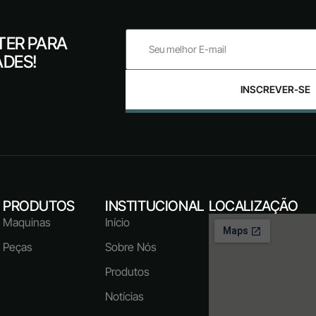
TER PARA
ADES!
INSCREVER-SE
PRODUTOS
INSTITUCIONAL
LOCALIZAÇÃO
Maquinas
Início
Peças
Sobre Nós
Produtos
Notícias