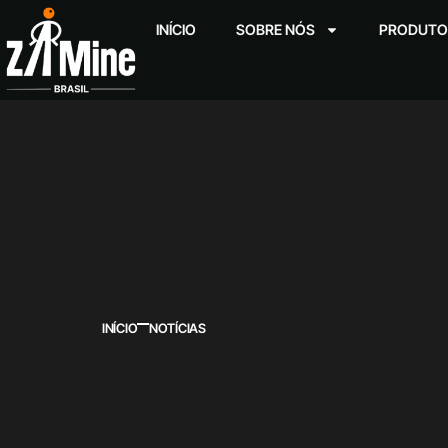
INÍCIO
SOBRE NÓS
PRODUTO
INÍCIO
NOTÍCIAS