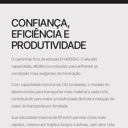
CONFIANÇA,
EFICIÊNCIA E
PRODUTIVIDADE
O caminhão fora de estrada EH4000AC-5 alia alta
capacidade, eficiência e robustez para enfrentar as
condições mais exigentes da mineração.
Com capacidade nominal de 242 toneladas, o modelo foi
desenvolvido para transportar mais material a cada ciclo,
contribuindo para maior produtividade da frota e redução do
custo de transporte por tonelada.
Sua velocidade máxima de 65 km/h permite ciclos mais
rápidos, mesmo em trajetos longos e aclives, sem abrir mão