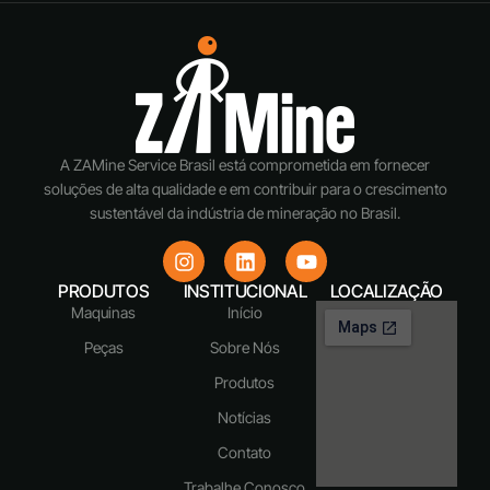
A ZAMine Service Brasil está comprometida em fornecer
soluções de alta qualidade e em contribuir para o crescimento
sustentável da indústria de mineração no Brasil.
PRODUTOS
INSTITUCIONAL
LOCALIZAÇÃO
Maquinas
Início
Peças
Sobre Nós
Produtos
Notícias
Contato
Trabalhe Conosco