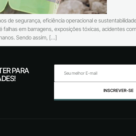
 de segurança, eficiência operacional e sustentabilidade
té falhas em barragens, exposições tóxicas, acidentes c
umanos. Sendo assim, […]
TER PARA
ADES!
INSCREVER-SE