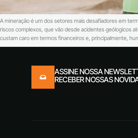
A mineração é um dos setores mais desafiadores em termos
riscos complexos, que vão desde acidentes geólogicos a
custam caro em termos financeiros e, principalmente, h
ASSINE NOSSA NEWSLET
RECEBER NOSSAS NOVID