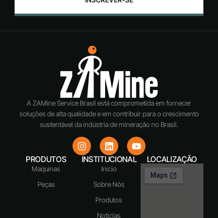
A ZAMine Service Brasil está comprometida em fornecer
soluções de alta qualidade e em contribuir para o crescimento
sustentável da indústria de mineração no Brasil.
PRODUTOS
INSTITUCIONAL
LOCALIZAÇÃO
Maquinas
Início
Peças
Sobre Nós
Produtos
Notícias