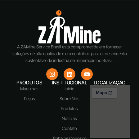
A ZAMine Service Brasil está comprometida em fornecer
soluções de alta qualidade e em contribuir para o crescimento
sustentável da indústria de mineração no Brasil.
PRODUTOS
INSTITUCIONAL
LOCALIZAÇÃO
Maquinas
Início
Peças
Sobre Nós
Produtos
Notícias
Contato
Trabalhe Conosco