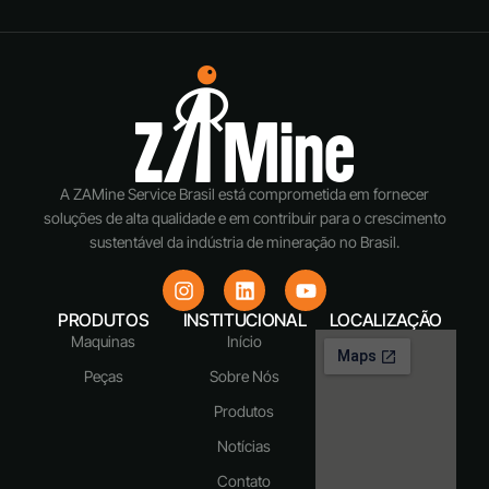
A ZAMine Service Brasil está comprometida em fornecer
soluções de alta qualidade e em contribuir para o crescimento
sustentável da indústria de mineração no Brasil.
PRODUTOS
INSTITUCIONAL
LOCALIZAÇÃO
Maquinas
Início
Peças
Sobre Nós
Produtos
Notícias
Contato