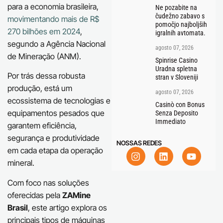
para a economia brasileira,
Ne pozabite na
čudežno zabavo s
movimentando mais de R$
pomočjo najboljših
270 bilhões em 2024
,
igralnih avtomata.
segundo a Agência Nacional
agosto 07, 2026
de Mineração (ANM).
Spinrise Casino
Uradna spletna
Por trás dessa robusta
stran v Sloveniji
produção, está um
agosto 07, 2026
ecossistema de tecnologias e
Casinò con Bonus
equipamentos pesados que
Senza Deposito
Immediato
garantem eficiência,
segurança e produtividade
NOSSAS REDES
em cada etapa da operação
mineral.
Com foco nas soluções
oferecidas pela
ZAMine
Brasil
, este artigo explora os
principais tipos de máquinas