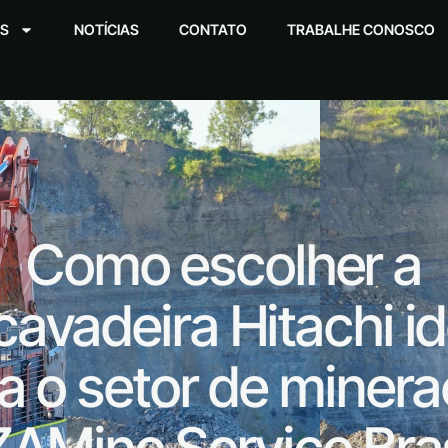
S
NOTÍCIAS
CONTATO
TRABALHE CONOSCO
Como escolher a
cavadeira Hitachi id
a o setor de miner