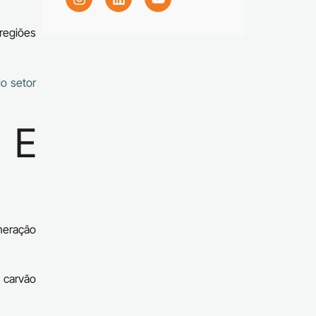
regiões
o setor
 E
neração
 carvão