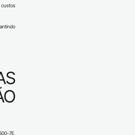
 custos
antindo
AS
ÃO
600-7E,