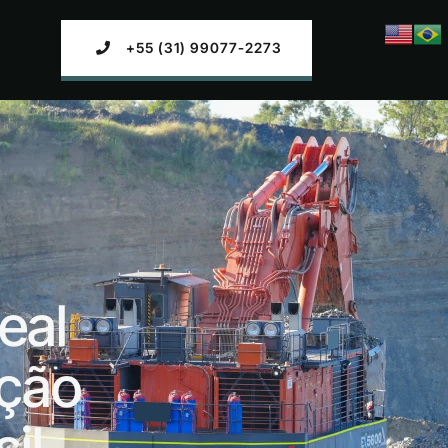
+55 (31) 99077-2273
eal
ação