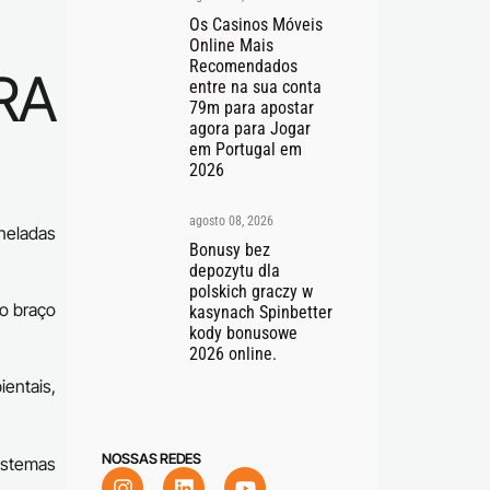
Os Casinos Móveis
Online Mais
Recomendados
RA
entre na sua conta
79m para apostar
agora para Jogar
em Portugal em
2026
agosto 08, 2026
neladas
Bonusy bez
depozytu dla
polskich graczy w
do braço
kasynach Spinbetter
kody bonusowe
2026 online.
entais,
NOSSAS REDES
istemas