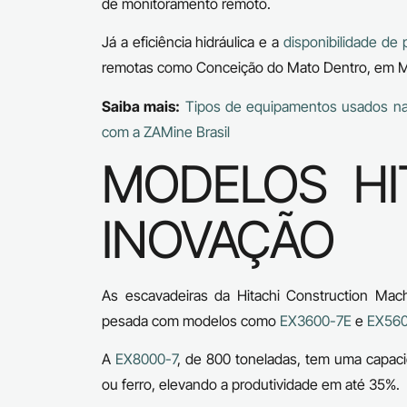
de monitoramento remoto.
Já a eficiência hidráulica e a
disponibilidade de 
remotas como Conceição do Mato Dentro, em Mi
Saiba mais:
Tipos de equipamentos usados na
com a ZAMine Brasil
MODELOS HI
INOVAÇÃO
As escavadeiras da Hitachi Construction Machi
pesada com modelos como
EX3600-7E
e
EX560
A
EX8000-7
, de 800 toneladas, tem uma capac
ou ferro, elevando a produtividade em até 35%.