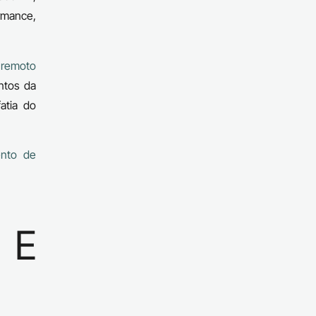
ormance,
 remoto
entos da
atia do
ento de
 E